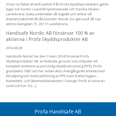
Vi har nu flyttat all verksamhet från Profa Skyddsprodukters gamla
lager och kontor i Lund till nyrenoverade och fräscha lokaler i
Landskrona. Detta underlättar vår logistik och utökar vår
leveranssäkerhet till våra kunder. Besök oss gärna på vår nya
adress Kamgatan 15, 261 51 Landskrona.
Handisafe Nordic AB förvärvar 100 % av
aktierna i Profa Skyddsprodukter AB
2014-03-05
Handisafe Nordic har den 1 mars 2014 förvärvat Profa
Skyddsprodukter AB, en ledande grossist som erbjuder ett
komplett sortiment av personlig skyddsutrustning (PPE). Profa
grundades 1962 och har sedan dess framgångsrikt arbetat med
försäljning och marknadsföring av PPE inom främst hygien -,
livsmedels -och läkemedelsindustrin i Sverige. Profa är baserat i
Lund och har 10 […]
Profa Handisafe AB