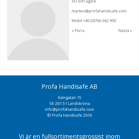
VD och ägare
marten@profahandisafe.com
Mobil +46 (0)766 362 900
«
Förra
Nästa
»
Profa Handisafe AB
Kamgatan 15
SE-261 51 Landskrona
info@profahandisafe.com
© Profa Handisafe 2016
Vi är en fullsortimentsgrossist inom